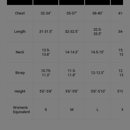
Chest
32-34"
35-37"
38-40"
41-43"
32.5-
Length
31-31.5"
32-32.5"
34-35"
33.5"
13.5-
15.25-
Neck
14-14.3"
14.5-15"
13.8"
15.5"
10.75-
11.5-
12.75-
Bicep
12-12.5"
11.3"
11.8"
13.3"
Height
5'6"-5'8"
5'6"-5'8"
5'8"-5'10"
5'10"- 6'
Women's
S
M
L
XL
Equivalent