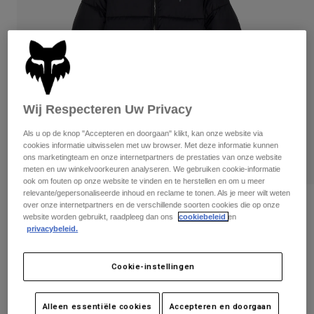
Broeken
Beschermers
Broeken
Overhemden
Broeken
Brillen
Alles bekijken
Handschoenen
Socks
Korte broeken
Alles bekijken
Jassen
Jassen
Women
Wij Respecteren Uw Privacy
Protections
T-Shirts & Tops
Handschoenen
Als u op de knop "Accepteren en doorgaan" klikt, kan onze website via
Moto
cookies informatie uitwisselen met uw browser. Met deze informatie kunnen
Brillen
Hoodies en truien
ons marketingteam en onze internetpartners de prestaties van onze website
Beschermingen
Helmen
meten en uw winkelvoorkeuren analyseren. We gebruiken cookie-informatie
Jassen
ook om fouten op onze website te vinden en te herstellen en om u meer
Sokken
Shirts
relevante/gepersonaliseerde inhoud en reclame te tonen. Als je meer wilt weten
Leggings & Broeken
Brillen
Jack Ridgeway Hi-Loft
over onze internetpartners en de verschillende soorten cookies die op onze
Pants
website worden gebruikt, raadpleeg dan ons
cookiebeleid
en
Tassen & Accessoires
Shirts
privacybeleid.
Boots
Sokken
Artikelnummer
32783
Alles bekijken
Spare parts
Beschermers
Cookie-instellingen
Price reduced from
to
Accessoires
€ 269,99
€ 175,49
35% OFF
Gloves
Youth
Brillen
Onderdelen
Alleen essentiële cookies
Accepteren en doorgaan