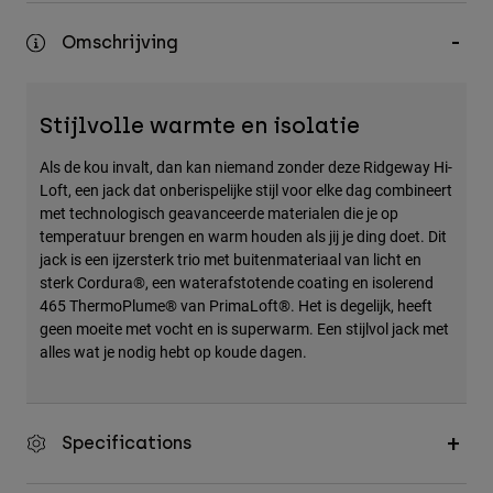
Accessories
Omschrijving
All Accessories
Bags & Backpacks
Stijlvolle warmte en isolatie
Hats & Caps
Als de kou invalt, dan kan niemand zonder deze Ridgeway Hi-
Alles bekijken
Loft, een jack dat onberispelijke stijl voor elke dag combineert
met technologisch geavanceerde materialen die je op
temperatuur brengen en warm houden als jij je ding doet. Dit
jack is een ijzersterk trio met buitenmateriaal van licht en
sterk Cordura®, een waterafstotende coating en isolerend
465 ThermoPlume® van PrimaLoft®. Het is degelijk, heeft
geen moeite met vocht en is superwarm. Een stijlvol jack met
alles wat je nodig hebt op koude dagen.
Specifications