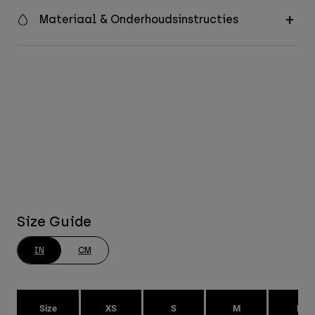
Materiaal & Onderhoudsinstructies
Size Guide
IN
CM
Size
XS
S
M
L