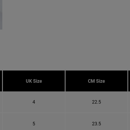
UK Size
CM Size
4
22.5
5
23.5