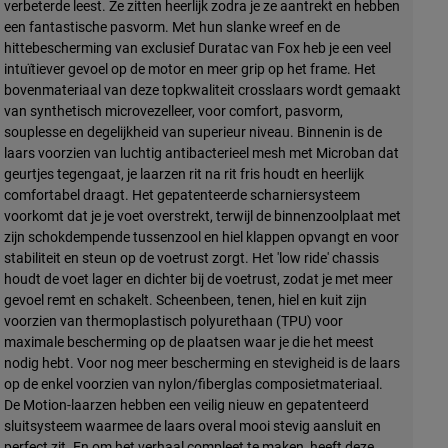
verbeterde leest. Ze zitten heerlijk zodra je ze aantrekt en hebben
een fantastische pasvorm. Met hun slanke wreef en de
hittebescherming van exclusief Duratac van Fox heb je een veel
intuïtiever gevoel op de motor en meer grip op het frame. Het
bovenmateriaal van deze topkwaliteit crosslaars wordt gemaakt
van synthetisch microvezelleer, voor comfort, pasvorm,
souplesse en degelijkheid van superieur niveau. Binnenin is de
laars voorzien van luchtig antibacterieel mesh met Microban dat
geurtjes tegengaat, je laarzen rit na rit fris houdt en heerlijk
comfortabel draagt. Het gepatenteerde scharniersysteem
voorkomt dat je je voet overstrekt, terwijl de binnenzoolplaat met
zijn schokdempende tussenzool en hiel klappen opvangt en voor
stabiliteit en steun op de voetrust zorgt. Het 'low ride' chassis
houdt de voet lager en dichter bij de voetrust, zodat je met meer
gevoel remt en schakelt. Scheenbeen, tenen, hiel en kuit zijn
voorzien van thermoplastisch polyurethaan (TPU) voor
maximale bescherming op de plaatsen waar je die het meest
nodig hebt. Voor nog meer bescherming en stevigheid is de laars
op de enkel voorzien van nylon/fiberglas composietmateriaal.
De Motion-laarzen hebben een veilig nieuw en gepatenteerd
sluitsysteem waarmee de laars overal mooi stevig aansluit en
perfect zit. En om het verhaal compleet te maken, heeft deze