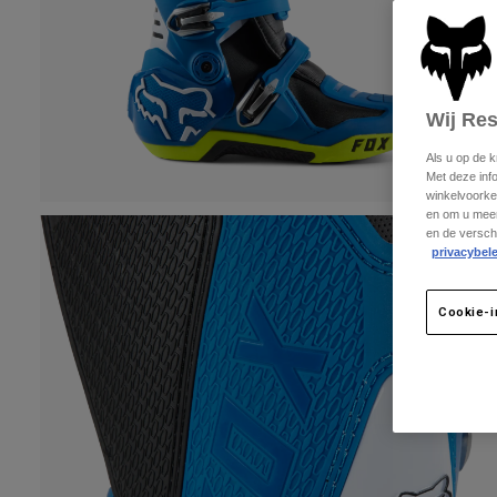
Wij Re
Als u op de 
Met deze inf
winkelvoorke
en om u meer
en de versch
privacybele
Cookie-i