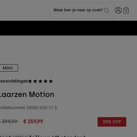
Inloggen
Waar ben je naar op zoek?
0
Moto
eoordelingen
Laarzen Motion
rtikelnummer
29682-026-11.5
rice reduced from
to
€ 399,99
€ 259,99
35% OFF