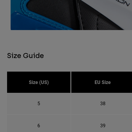
Size Guide
Size (US)
EU Size
5
38
6
39