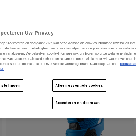
C
specteren Uw Privacy
knop "Accepteren en doorgaan" klikt, kan onze website via cookies informatie uitwisselen me
ormatie kunnen ons marketingteam en onze internetpartners de prestaties van onze website
uren analyseren. We gebruiken cookie-informatie ook om fouten op onze website te vinden en
 relevante/gepersonaliseerde inhoud en reclame te tonen. Als je meer wilt weten over onze i
illende soorten cookies die op onze website worden gebruikt, raadpleeg dan ons
cookiebel
id.
nstellingen
Alleen essentiële cookies
Accepteren en doorgaan
K