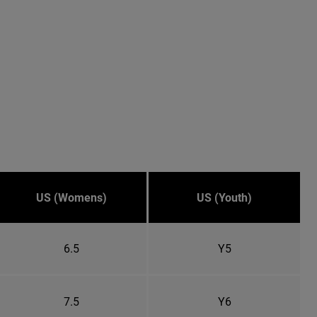
US (Womens)
US (Youth)
6.5
Y5
7.5
Y6