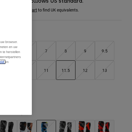
Boot sizing follows US standard.
onsult the
size chart
to find UK equivalents.
Matentabel
t uw browser.
 meten en uw
5
6
7
8
9
9.5
 te herstellen
nternetpartners
eid
en
10
10.5
11
11.5
12
13
geselecteerd
14
leur -
Blauw/Geel