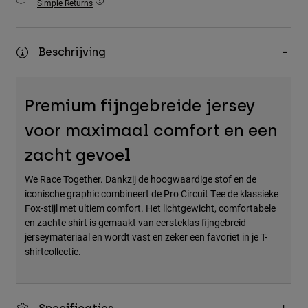
Simple Returns
Accessories
All Accessories
Beschrijving
Bags & Backpacks
Hats & Caps
Premium fijngebreide jersey
Alles bekijken
voor maximaal comfort en een
zacht gevoel
We Race Together. Dankzij de hoogwaardige stof en de
iconische graphic combineert de Pro Circuit Tee de klassieke
Fox-stijl met ultiem comfort. Het lichtgewicht, comfortabele
en zachte shirt is gemaakt van eersteklas fijngebreid
jerseymateriaal en wordt vast en zeker een favoriet in je T-
shirtcollectie.