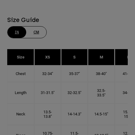
Size Guide
IN
CM
Size
XS
S
M
L
Chest
32-34"
35-37"
38-40"
41-43"
32.5-
Length
31-31.5"
32-32.5"
34-35"
33.5"
13.5-
15.25-
Neck
14-14.3"
14.5-15"
13.8"
15.5"
10.75-
11.5-
12.75-