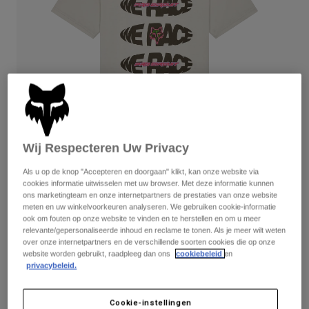
Broeken
Beschermers
Broeken
Overhemden
Broeken
Brillen
Alles bekijken
Handschoenen
Socks
Korte broeken
Alles bekijken
Jassen
Jassen
Women
Protections
T-Shirts & Tops
Handschoenen
Moto
Wij Respecteren Uw Privacy
Brillen
Hoodies en truien
Beschermingen
Helmen
Als u op de knop "Accepteren en doorgaan" klikt, kan onze website via
Jassen
Sokken
cookies informatie uitwisselen met uw browser. Met deze informatie kunnen
Shirts
Leggings & Broeken
ons marketingteam en onze internetpartners de prestaties van onze website
Brillen
Beoordelingen
Pants
meten en uw winkelvoorkeuren analyseren. We gebruiken cookie-informatie
Tassen & Accessoires
Shirts
ook om fouten op onze website te vinden en te herstellen en om u meer
Pro Circuit Tee
Boots
Sokken
relevante/gepersonaliseerde inhoud en reclame te tonen. Als je meer wilt weten
Alles bekijken
over onze internetpartners en de verschillende soorten cookies die op onze
Spare parts
Beschermers
website worden gebruikt, raadpleeg dan ons
cookiebeleid
en
Artikelnummer
33425
Accessoires
privacybeleid.
Gloves
Price reduced from
to
€ 34,99
€ 17,50
50% OFF
Youth
Brillen
Onderdelen
Cookie-instellingen