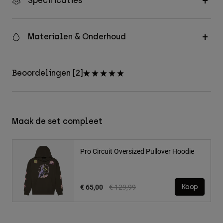
Specificaties
Materialen & Onderhoud
Beoordelingen [2]
Maak de set compleet
Pro Circuit Oversized Pullover Hoodie
Price reduced from
to
€ 65,00
€ 129,99
Koop