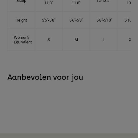
Bicep
12-12.5"
11.3"
11.8"
13.3"
Height
5'6"-5'8"
5'6"-5'8"
5'8"-5'10"
5'10"- 6'
Women's
S
M
L
XL
Equivalent
Aanbevolen voor jou