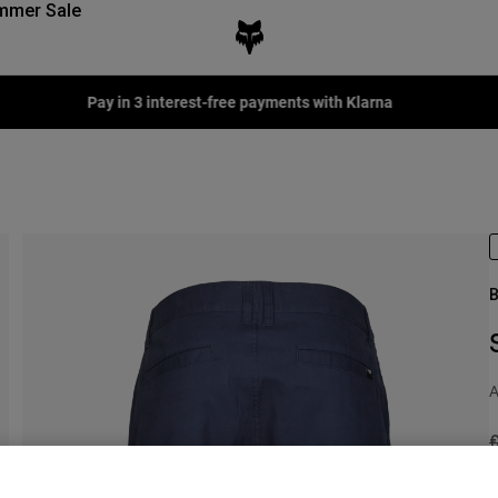
mmer Sale
Pay in 3 interest-free payments with Klarna
B
A
P