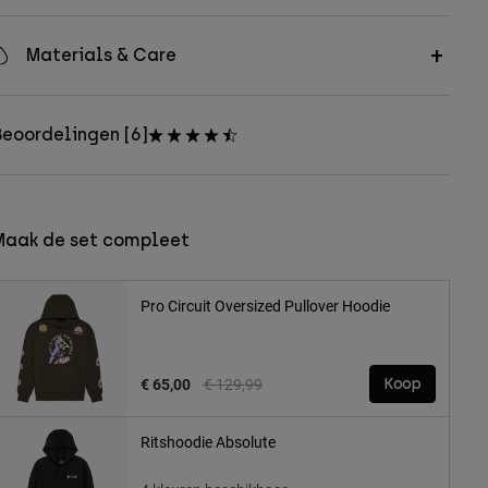
Materials & Care
eoordelingen [6]
Maak de set compleet
Pro Circuit Oversized Pullover Hoodie
Price reduced from
to
€ 65,00
€ 129,99
Koop
Ritshoodie Absolute