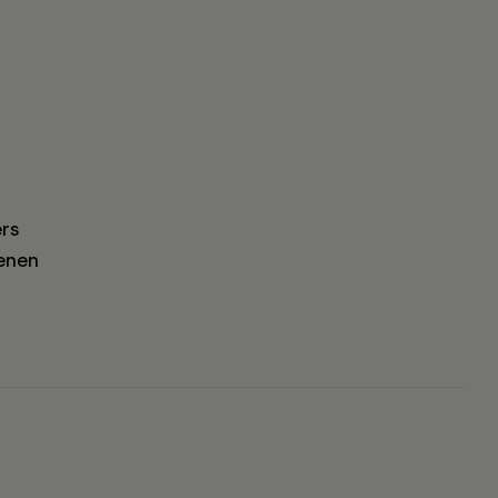
rs
enen