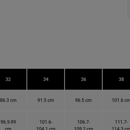
32
34
36
38
86.3 cm
91.5 cm
96.5 cm
101.6 c
96.5-99
101.6-
106.7-
111.7-
cm
104.1 cm
109.2 cm
114.3 c