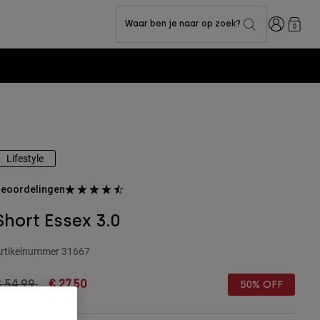
Inloggen
Waar ben je naar op zoek?
0
Lifestyle
eoordelingen
Short Essex 3.0
rtikelnummer
31667
rice reduced from
to
€ 54,99
€ 27,50
50% OFF