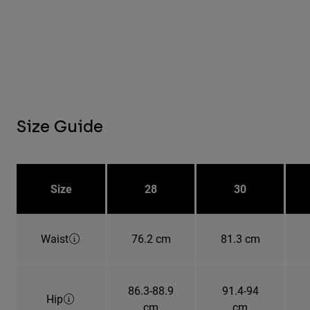
Size Guide
Size
28
30
Waist
76.2 cm
81.3 cm
86.3-88.9
91.4-94
Hip
cm
cm