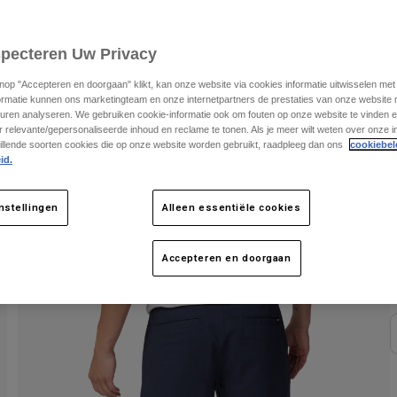
specteren Uw Privacy
knop "Accepteren en doorgaan" klikt, kan onze website via cookies informatie uitwisselen me
ormatie kunnen ons marketingteam en onze internetpartners de prestaties van onze website
uren analyseren. We gebruiken cookie-informatie ook om fouten op onze website te vinden en
 relevante/gepersonaliseerde inhoud en reclame te tonen. Als je meer wilt weten over onze i
illende soorten cookies die op onze website worden gebruikt, raadpleeg dan ons
cookiebel
id.
nstellingen
Alleen essentiële cookies
K
Accepteren en doorgaan