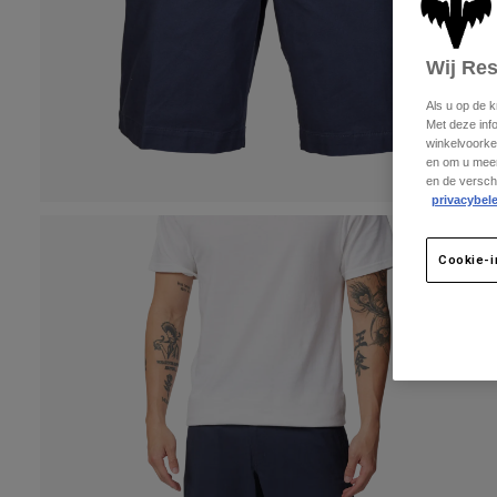
Wij Re
Als u op de 
Met deze inf
winkelvoorke
en om u meer
en de versch
privacybele
Cookie-i