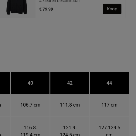
4 kleuren beschikbaar
€ 79,99
Koop
40
42
44
m
106.7 cm
111.8 cm
117 cm
116.8-
121.9-
127-129.5
m
119.4 cm
124.5 cm
cm