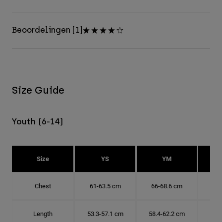
Beoordelingen [1]
Size Guide
Youth (6-14)
Size
YS
YM
Chest
61-63.5 cm
66-68.6 cm
71-
Length
53.3-57.1 cm
58.4-62.2 cm
63.