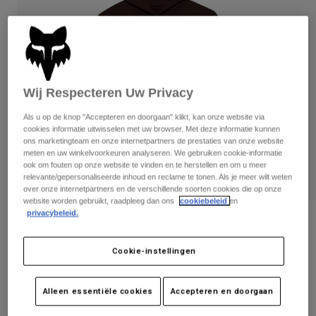
Broeken
Beschermers
Broeken
Overhemden
Broeken
Brillen
Alles bekijken
Handschoenen
Socks
Korte broeken
Alles bekijken
Jassen
Wij Respecteren Uw Privacy
Jassen
Women
Als u op de knop "Accepteren en doorgaan" klikt, kan onze website via
Protections
cookies informatie uitwisselen met uw browser. Met deze informatie kunnen
T-Shirts & Tops
Handschoenen
Moto
ons marketingteam en onze internetpartners de prestaties van onze website
Brillen
meten en uw winkelvoorkeuren analyseren. We gebruiken cookie-informatie
Hoodies en truien
ook om fouten op onze website te vinden en te herstellen en om u meer
Beschermingen
Helmen
Jassen
relevante/gepersonaliseerde inhoud en reclame te tonen. Als je meer wilt weten
Sokken
over onze internetpartners en de verschillende soorten cookies die op onze
Shirts
Leggings & Broeken
Brillen
website worden gebruikt, raadpleeg dan ons
cookiebeleid
en
Pants
privacybeleid.
Tassen & Accessoires
Shirts
Beoordelingen
Boots
Sokken
Alles bekijken
Pulloverhoodie The World - Kinderen
Cookie-instellingen
Spare parts
Beschermers
Accessoires
Gloves
Artikelnummer
32841
Alleen essentiële cookies
Accepteren en doorgaan
Youth
Brillen
Onderdelen
Price reduced from
to
€ 59,99
€ 38,99
35% OFF