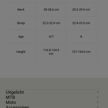
Neck
28-28.6 cm
29.2-29.9 cm
30.
Bicep
22.2-22.9 cm
22.9-23.5 cm
24.
Age
6/7
8
116.8-124.5
Height
127-134.6 cm
137
cm
Uitgelicht
MTB
Moto
Accessoires