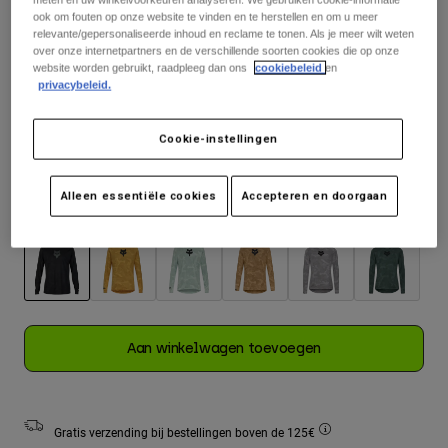
Jackets
Ontdek MTB
ook om fouten op onze website te vinden en te herstellen en om u meer
T-shirts
relevante/gepersonaliseerde inhoud en reclame te tonen. Als je meer wilt weten
Socks
Hoodies
over onze internetpartners en de verschillende soorten cookies die op onze
website worden gebruikt, raadpleeg dan ons
cookiebeleid
en
Alles bekijken
Matentabel
Product Help
Alles bekijken
Ontdek MTB
privacybeleid.
Moto Gear Guides
S
M
L
XL
2XL
Cookie-instellingen
Lifestyle
Product Help
Accessoires
Helmet Care Guide
geselecteerd
MTB Gear Guides
Tops
Alleen essentiële cookies
Accepteren en doorgaan
Boot Care Guide
Hats & Caps
Kleur -
Zwart
Hoodies och pullovers
Helmet Care Guide
Bags & Backpacks
Jackets
Socks
Broeken
Stickers
geselecteerd
Shorts
Other Accessories
Aan winkelwagen toevoegen
Boardshorts
Alles bekijken
Alles bekijken
Gratis verzending bij bestellingen boven de 125€