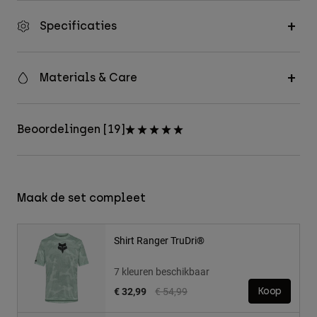
Specificaties
Materials & Care
Beoordelingen [19]
Maak de set compleet
Shirt Ranger TruDri®
7 kleuren beschikbaar
Price reduced from
to
€ 32,99
€ 54,99
Koop