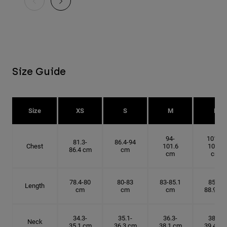
Size Guide
Size
XS
S
M
L
94-
101.6-
81.3-
86.4-94
Chest
101.6
109.2
86.4 cm
cm
cm
cm
78.4-80
80-83
83-85.1
85.1-
Length
cm
cm
cm
88.9 cm
34.3-
35.1-
36.3-
38.1-
Neck
35.1 cm
36.3 cm
38.1 cm
39.4 cm