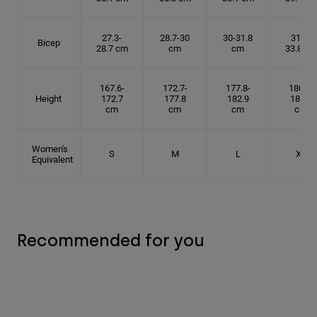
27.3-
28.7-30
30-31.8
31.8-
Bicep
28.7 cm
cm
cm
33.8 cm
167.6-
172.7-
177.8-
180.3-
Height
172.7
177.8
182.9
185.5
cm
cm
cm
cm
Women's
S
M
L
XL
Equivalent
Recommended for you