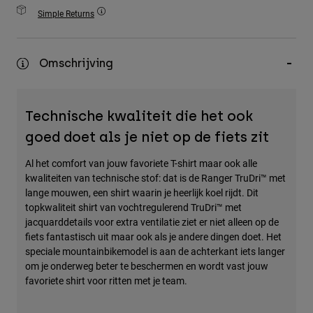
Accessories
Simple Returns
All Accessories
Omschrijving
Bags & Backpacks
Hats & Caps
Alles bekijken
Technische kwaliteit die het ook
goed doet als je niet op de fiets zit
Al het comfort van jouw favoriete T-shirt maar ook alle
kwaliteiten van technische stof: dat is de Ranger TruDri™ met
lange mouwen, een shirt waarin je heerlijk koel rijdt. Dit
topkwaliteit shirt van vochtregulerend TruDri™ met
jacquarddetails voor extra ventilatie ziet er niet alleen op de
fiets fantastisch uit maar ook als je andere dingen doet. Het
speciale mountainbikemodel is aan de achterkant iets langer
om je onderweg beter te beschermen en wordt vast jouw
favoriete shirt voor ritten met je team.