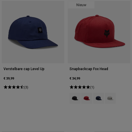
Nieuw
Verstelbare cap Level Up
Snapbackcap Fox Head
€ 39,99
€ 34,99
(3)
(1)
Product swatch type of Zwart/Kool
Product swatch type of Vuu
Product swatch type
Product swatch 