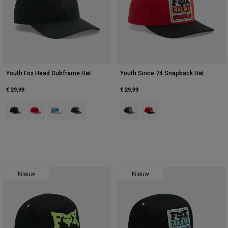
Youth Fox Head Subframe Hat
Youth Since 74 Snapback Hat
€ 29,99
€ 29,99
Product swatch type of Zwart.
Product swatch type of Vuurrood.
Product swatch type of Ijzig blauw.
Product swatch type of Middernachtblauw.
Product swatch type of Midderna
Product swatch type of Roo
Nieuw
Nieuw