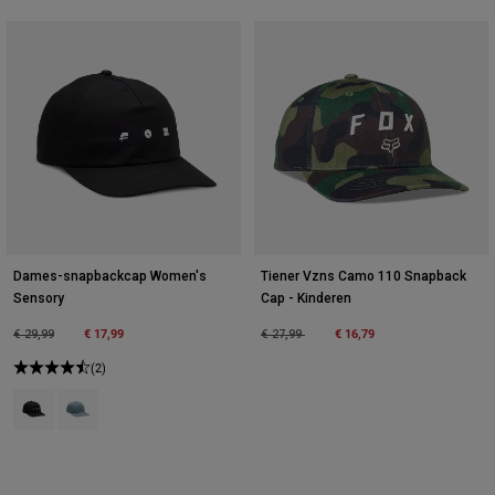
Dames-snapbackcap Women's
Tiener Vzns Camo 110 Snapback
Sensory
Cap - Kinderen
Price reduced from
to
€ 17,99
Price reduced from
to
€ 16,79
€ 29,99
€ 27,99
(2)
Product swatch type of Zwart.
Product swatch type of Citadelblauw.