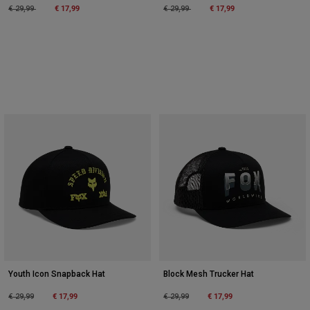
Price reduced from
to
€ 17,99
Price reduced from
to
€ 17,99
€ 29,99
€ 29,99
Youth Icon Snapback Hat
Block Mesh Trucker Hat
Price reduced from
to
€ 17,99
Price reduced from
to
€ 17,99
€ 29,99
€ 29,99