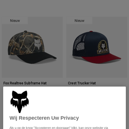
Nieuw
Nieuw
Fox Realtree Subframe Hat
Crest Trucker Hat
€ 44,99
€ 34,99
Product swatch type of Black/Multi.
Product swatch type of Multicolor/Green.
Product swatch type of Midderna
Product swatch type of Pear
Wij Respecteren Uw Privacy
Als u op de knop "Accepteren en doorgaan" klikt, kan onze website via