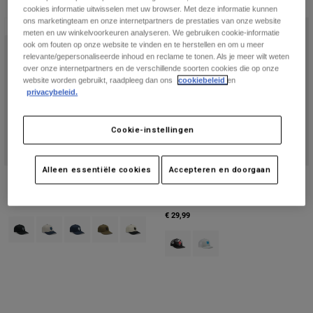
cookies informatie uitwisselen met uw browser. Met deze informatie kunnen
ons marketingteam en onze internetpartners de prestaties van onze website
Nieuw
Nieuw
meten en uw winkelvoorkeuren analyseren. We gebruiken cookie-informatie
ook om fouten op onze website te vinden en te herstellen en om u meer
relevante/gepersonaliseerde inhoud en reclame te tonen. Als je meer wilt weten
over onze internetpartners en de verschillende soorten cookies die op onze
website worden gebruikt, raadpleeg dan ons
cookiebeleid
en
privacybeleid.
Cookie-instellingen
Alleen essentiële cookies
Accepteren en doorgaan
Fox Head Subframe Snapback Hat
Rooted Mesh Truckerhoed voor
jongeren
€ 34,99
€ 29,99
Product swatch type of Zwart.
Product swatch type of Krijtwit.
Product swatch type of Middernachtblauw.
Product swatch type of Olijfgroen.
Product swatch type of Pearl White.
Product swatch type of Zwart.
Product swatch type of Licht