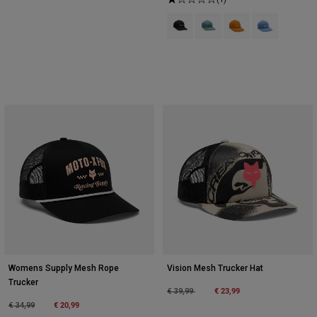
Product swatch type of Zwart.
Product swatch type of Cit
Product swatch type 
Product swatch
Womens Supply Mesh Rope
Vision Mesh Trucker Hat
Trucker
Price reduced from
to
€ 23,99
€ 39,99
Price reduced from
to
€ 20,99
€ 34,99