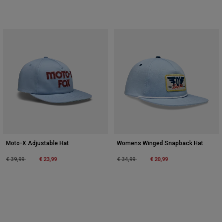
Moto-X Adjustable Hat
Womens Winged Snapback Hat
Price reduced from
to
€ 23,99
Price reduced from
to
€ 20,99
€ 39,99
€ 34,99