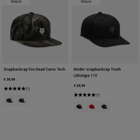
Nieuw
Nieuw
Snapbackcap Fox Head Camo Tech
Kinder-snapbackcap Youth
Lithotype 110
€ 39,99
€ 29,99
(1)
(1)
Product swatch type of Zwart Camouflage.
Product swatch type of Groen Camouflage.
Product swatch type of Zwart.
Product swatch type of Vuu
Product swatch type