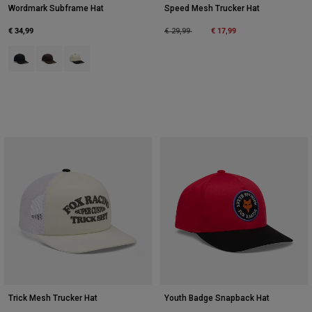
Wordmark Subframe Hat
Speed Mesh Trucker Hat
€ 34,99
Price reduced from
to
€ 17,99
€ 29,99
Product swatch type of Zwart.
Product swatch type of Cacaobruin.
Product swatch type of Pearl White.
Trick Mesh Trucker Hat
Youth Badge Snapback Hat