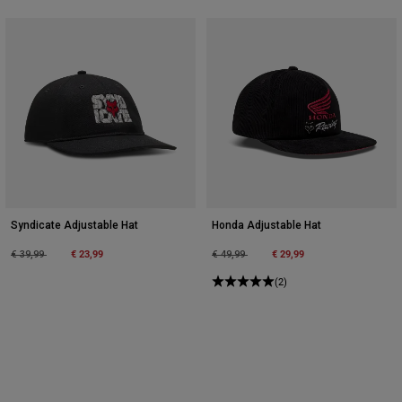
Syndicate Adjustable Hat
Honda Adjustable Hat
Price reduced from
to
€ 23,99
Price reduced from
to
€ 29,99
€ 39,99
€ 49,99
(2)