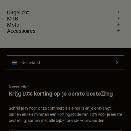
Jackets
Ontdek MTB
T-shirts
Uitgelicht
Socks
Hoodies
MTB
Alles bekijken
Moto
Product Help
Alles bekijken
Ontdek MTB
Accessoires
Moto Gear Guides
Lifestyle
Product Help
Accessoires
Helmet Care Guide
MTB Gear Guides
Tops
Boot Care Guide
Hats & Caps
Nederland
Hoodies och pullovers
Helmet Care Guide
Bags & Backpacks
Jackets
Socks
Broeken
Newsletter
Stickers
Krijg 10% korting op je eerste bestelling
Shorts
Other Accessories
Boardshorts
Alles bekijken
Schrijf je in voor onze commerciële e-mails en je ontvangt
Alles bekijken
binnen enkele minuten een kortingscode van 10% voor je eerste
bestelling, samen met alle bijbehorende voorwaarden.