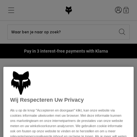
Inloggen
0
Waar ben je naar op zoek?
Shop All Sale
Nieuw en trends
Nieuw en trends
Nieuw en trends
Nieuw
Nieuw
Nieuw
Pay in 3 interest-free payments with Klarna
Best sellers
Best sellers
Best sellers
MTB
Flexair
Second Nature
Fox Lab
Second Nature
Gear Sets
Fanwear
Gear Sets
Kinderen
Keylooks
Helmen
Kinderen
Explore Lifestyle
PERIL
Shoes
Men
Shirts
Wij Respecteren Uw Privacy
Helmen
Jackets
Helmen
T-shirts
Als u op de knop "Accepteren en doorgaan" klikt, kan onze website via
Pants
Laarzen
cookies informatie uitwisselen met uw browser. Met deze informatie kunnen
Hoodies en fleece
ons marketingteam en onze internetpartners de prestaties van onze website
Schoenen
Shorts
meten en uw winkelvoorkeuren analyseren. We gebruiken cookie-informatie
Jassen
Truien
ook om fouten op onze website te vinden en te herstellen en om u meer
We're sorry, we could not find
Gloves
Truien
relevante/gepersonaliseerde inhoud en reclame te tonen. Als je meer wilt weten