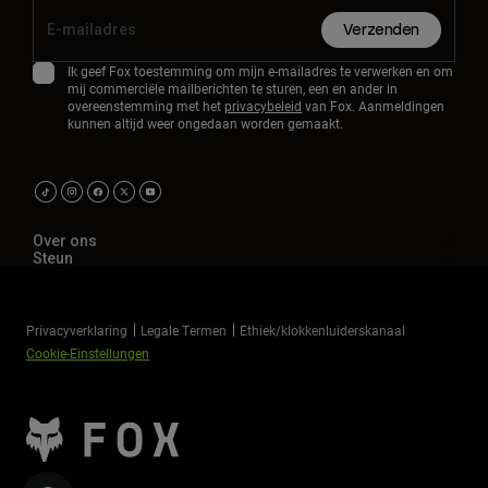
Accessories
Verzenden
All Accessories
Ik geef Fox toestemming om mijn e-mailadres te verwerken en om
mij commerciële mailberichten te sturen, een en ander in
Bags & Backpacks
overeenstemming met het
privacybeleid
van Fox. Aanmeldingen
kunnen altijd weer ongedaan worden gemaakt.
Hats & Caps
Alles bekijken
Over ons
Steun
Privacyverklaring
Legale Termen
Ethiek/klokkenluiderskanaal
Cookie-Einstellungen