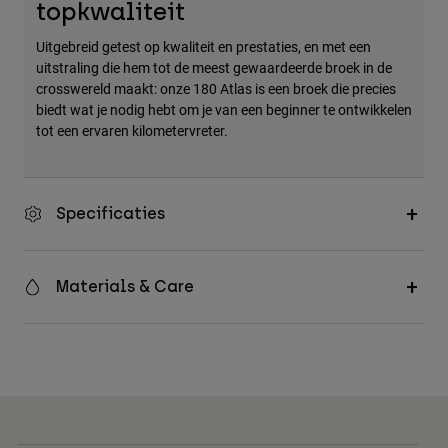
topkwaliteit
Accessories
Uitgebreid getest op kwaliteit en prestaties, en met een
All Accessories
uitstraling die hem tot de meest gewaardeerde broek in de
crosswereld maakt: onze 180 Atlas is een broek die precies
Bags & Backpacks
biedt wat je nodig hebt om je van een beginner te ontwikkelen
Hats & Caps
tot een ervaren kilometervreter.
Alles bekijken
Specificaties
Materials & Care