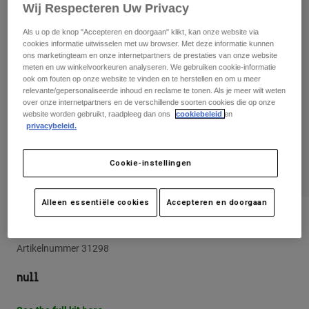
Broeken
Wij Respecteren Uw Privacy
Beschermers
Broeken
Overhemden
Broeken
Als u op de knop "Accepteren en doorgaan" klikt, kan onze website via
Brillen
cookies informatie uitwisselen met uw browser. Met deze informatie kunnen
Alles bekijken
Handschoenen
ons marketingteam en onze internetpartners de prestaties van onze website
Socks
Korte broeken
meten en uw winkelvoorkeuren analyseren. We gebruiken cookie-informatie
Alles bekijken
ook om fouten op onze website te vinden en te herstellen en om u meer
Jassen
relevante/gepersonaliseerde inhoud en reclame te tonen. Als je meer wilt weten
Jassen
Women
over onze internetpartners en de verschillende soorten cookies die op onze
website worden gebruikt, raadpleeg dan ons
cookiebeleid
en
Protections
privacybeleid.
T-Shirts & Tops
Handschoenen
Moto
Brillen
Hoodies en truien
Cookie-instellingen
Beschermingen
Helmen
Jassen
Sokken
Shirts
Leggings & Broeken
Brillen
Alleen essentiële cookies
Accepteren en doorgaan
Pants
Tassen & Accessoires
Shirts
Broek 180 Atlas
Boots
Sokken
Alles bekijken
Artikelnummer
31298
Spare parts
Beschermers
Accessoires
Gloves
null
Youth
Brillen
Onderdelen