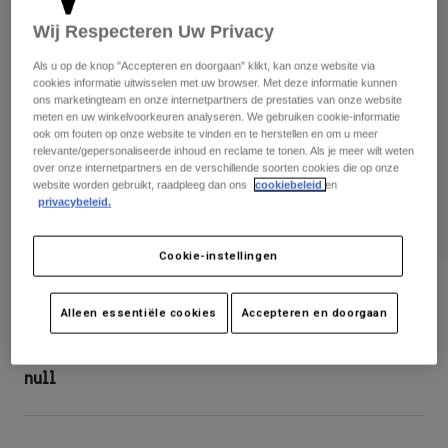
Broeken
Beschermers
Broeken
Wij Respecteren Uw Privacy
Overhemden
Broeken
Brillen
Alles bekijken
Als u op de knop "Accepteren en doorgaan" klikt, kan onze website via
Handschoenen
Socks
cookies informatie uitwisselen met uw browser. Met deze informatie kunnen
Korte broeken
ons marketingteam en onze internetpartners de prestaties van onze website
Alles bekijken
meten en uw winkelvoorkeuren analyseren. We gebruiken cookie-informatie
Jassen
ook om fouten op onze website te vinden en te herstellen en om u meer
Jassen
Women
relevante/gepersonaliseerde inhoud en reclame te tonen. Als je meer wilt weten
Protections
over onze internetpartners en de verschillende soorten cookies die op onze
website worden gebruikt, raadpleeg dan ons
cookiebeleid
en
T-Shirts & Tops
Handschoenen
Moto
privacybeleid.
Brillen
Hoodies en truien
Beschermingen
Helmen
Jassen
Cookie-instellingen
Sokken
Shirts
Leggings & Broeken
Brillen
Broek Flexair
Pants
Tassen & Accessoires
Shirts
Alleen essentiële cookies
Accepteren en doorgaan
Boots
Sokken
Artikelnummer
31017
Alles bekijken
Spare parts
Beschermers
null
Accessoires
Gloves
Youth
Brillen
Onderdelen