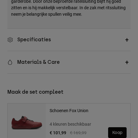
garderobe. Door onze beproefde ratelsluiting blijft hij goed
Accessories
zitten en is hij makkelijk verstelbaar. In de zak met ritssluiting
neem je belangrijke spullen veilig mee.
All Accessories
Bags & Backpacks
Hats & Caps
Specificaties
Alles bekijken
Materials & Care
Maak de set compleet
Schoenen Fox Union
4 kleuren beschikbaar
Price reduced from
to
€ 101,99
€ 169,99
Koop