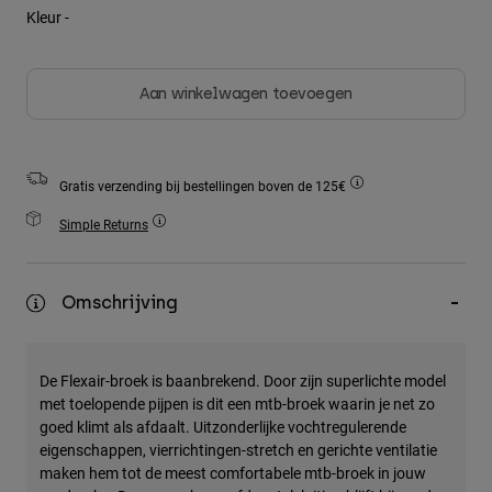
Jackets
Kleur -
Ontdek MTB
T-shirts
Socks
Hoodies
Alles bekijken
Product Help
Alles bekijken
Ontdek MTB
Aan winkelwagen toevoegen
Moto Gear Guides
Lifestyle
Product Help
Accessoires
Helmet Care Guide
Gratis verzending bij bestellingen boven de 125€
MTB Gear Guides
Tops
Boot Care Guide
Simple Returns
Hats & Caps
Hoodies och pullovers
Helmet Care Guide
Bags & Backpacks
Jackets
Socks
Omschrijving
Broeken
Stickers
Shorts
Other Accessories
De Flexair-broek is baanbrekend. Door zijn superlichte model
Boardshorts
Alles bekijken
met toelopende pijpen is dit een mtb-broek waarin je net zo
Alles bekijken
goed klimt als afdaalt. Uitzonderlijke vochtregulerende
eigenschappen, vierrichtingen-stretch en gerichte ventilatie
maken hem tot de meest comfortabele mtb-broek in jouw