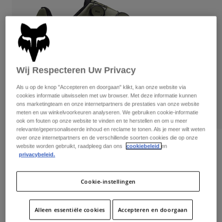
Broeken
Beschermers
Broeken
Overhemden
Broeken
Brillen
Alles bekijken
Handschoenen
Socks
Korte broeken
Alles bekijken
Jassen
Wij Respecteren Uw Privacy
Jassen
Women
Protections
Als u op de knop "Accepteren en doorgaan" klikt, kan onze website via
T-Shirts & Tops
Handschoenen
Moto
cookies informatie uitwisselen met uw browser. Met deze informatie kunnen
ons marketingteam en onze internetpartners de prestaties van onze website
Brillen
Hoodies en truien
meten en uw winkelvoorkeuren analyseren. We gebruiken cookie-informatie
Beschermingen
Helmen
ook om fouten op onze website te vinden en te herstellen en om u meer
Jassen
relevante/gepersonaliseerde inhoud en reclame te tonen. Als je meer wilt weten
Sokken
Shirts
over onze internetpartners en de verschillende soorten cookies die op onze
Leggings & Broeken
Brillen
Beoordelingen
website worden gebruikt, raadpleeg dan ons
cookiebeleid
en
Pants
Tassen & Accessoires
privacybeleid.
Shirts
Schoenen Fox Union Boa®
Boots
Sokken
Alles bekijken
Spare parts
Beschermers
Cookie-instellingen
Artikelnummer
29353-099-37
Accessoires
Gloves
Price reduced from
to
€ 249,99
€ 187,49
25% OFF
Youth
Alleen essentiële cookies
Accepteren en doorgaan
Brillen
Onderdelen