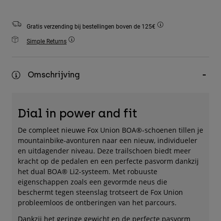
Accessories
Gratis verzending bij bestellingen boven de 125€
All Accessories
Simple Returns
Bags & Backpacks
Hats & Caps
Omschrijving
Alles bekijken
Dial in power and fit
De compleet nieuwe Fox Union BOA®-schoenen tillen je
mountainbike-avonturen naar een nieuw, individueler
en uitdagender niveau. Deze trailschoen biedt meer
kracht op de pedalen en een perfecte pasvorm dankzij
het dual BOA® Li2-systeem. Met robuuste
eigenschappen zoals een gevormde neus die
beschermt tegen steenslag trotseert de Fox Union
probleemloos de ontberingen van het parcours.
Dankzij het geringe gewicht en de perfecte pasvorm