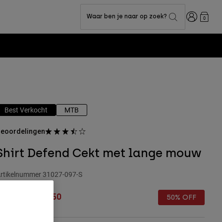
Inloggen
Waar ben je naar op zoek?
0
Best Verkocht
MTB
eoordelingen
Shirt Defend Cekt met lange mouw
rtikelnummer
31027-097-S
rice reduced from
to
€ 64,99
€ 32,50
50% OFF