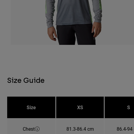
Size Guide
Size
XS
S
Chest
81.3-86.4 cm
86.4-94