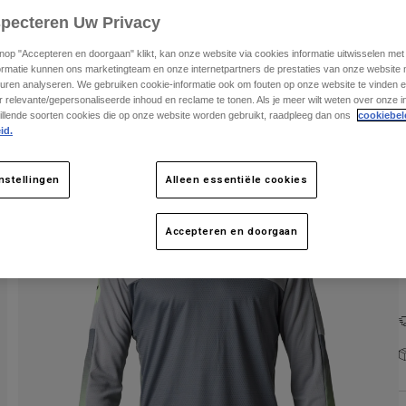
specteren Uw Privacy
knop "Accepteren en doorgaan" klikt, kan onze website via cookies informatie uitwisselen me
ormatie kunnen ons marketingteam en onze internetpartners de prestaties van onze website
uren analyseren. We gebruiken cookie-informatie ook om fouten op onze website te vinden en
 relevante/gepersonaliseerde inhoud en reclame te tonen. Als je meer wilt weten over onze i
illende soorten cookies die op onze website worden gebruikt, raadpleeg dan ons
cookiebel
id.
K
nstellingen
Alleen essentiële cookies
Accepteren en doorgaan