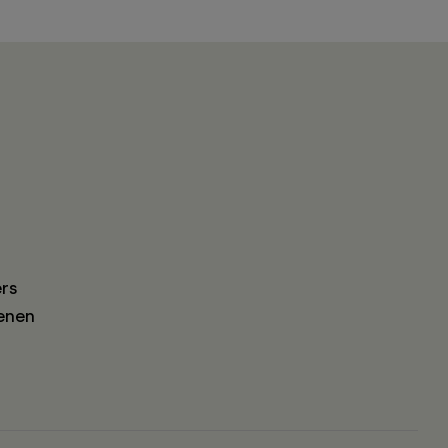
rs
enen