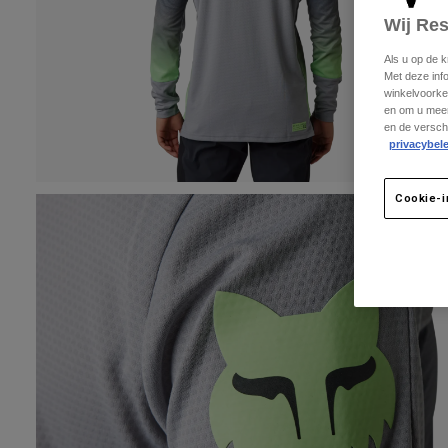
Wij Re
Als u op de 
Met deze inf
winkelvoorke
en om u meer
en de versch
privacybele
Cookie-i