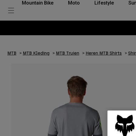
Mountain Bike
Moto
Lifestyle
Su
MTB
MTB Kleding
MTB Truien
Heren MTB Shirts
Shi