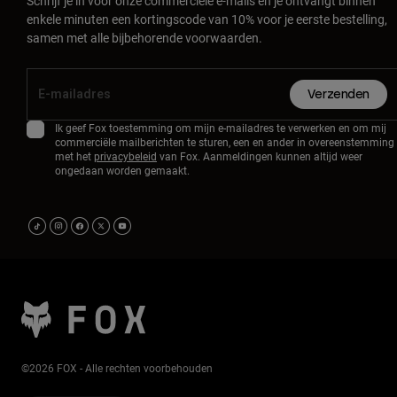
Schrijf je in voor onze commerciële e-mails en je ontvangt binnen
enkele minuten een kortingscode van 10% voor je eerste bestelling,
samen met alle bijbehorende voorwaarden.
Verzenden
Ik geef Fox toestemming om mijn e-mailadres te verwerken en om mij
commerciële mailberichten te sturen, een en ander in overeenstemming
met het
privacybeleid
van Fox. Aanmeldingen kunnen altijd weer
ongedaan worden gemaakt.
©2026 FOX - Alle rechten voorbehouden