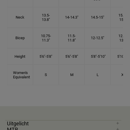
13.5-
15.25-
Neck
14-14.3"
14.5-15"
13.8"
15.5"
10.75-
11.5-
12.75-
Bicep
12-12.5"
11.3"
11.8"
13.3"
Height
5'6"-5'8"
5'6"-5'8"
5'8"-5'10"
5'10"- 6'
Women's
S
M
L
XL
Equivalent
Uitgelicht
MTB