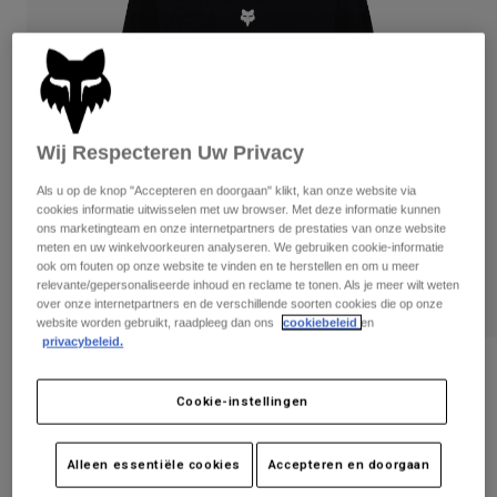
Broeken
Beschermers
Broeken
Overhemden
Broeken
Brillen
Alles bekijken
Handschoenen
Socks
Korte broeken
Alles bekijken
Jassen
Wij Respecteren Uw Privacy
Jassen
Women
Protections
Als u op de knop "Accepteren en doorgaan" klikt, kan onze website via
T-Shirts & Tops
Handschoenen
cookies informatie uitwisselen met uw browser. Met deze informatie kunnen
Moto
ons marketingteam en onze internetpartners de prestaties van onze website
Brillen
Hoodies en truien
meten en uw winkelvoorkeuren analyseren. We gebruiken cookie-informatie
Beschermingen
Helmen
ook om fouten op onze website te vinden en te herstellen en om u meer
Jassen
relevante/gepersonaliseerde inhoud en reclame te tonen. Als je meer wilt weten
Sokken
Shirts
over onze internetpartners en de verschillende soorten cookies die op onze
Leggings & Broeken
Brillen
website worden gebruikt, raadpleeg dan ons
cookiebeleid
en
Pants
privacybeleid.
Tassen & Accessoires
Shirts
Boots
Sokken
T-shirt met lange mouw Race Spec
Alles bekijken
Long Sleeve Premium
Spare parts
Cookie-instellingen
Beschermers
Accessoires
Gloves
Artikelnummer
32930-001-S
Alleen essentiële cookies
Accepteren en doorgaan
Youth
Brillen
Onderdelen
Price reduced from
to
€ 39,99
€ 21,99
45% OFF