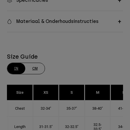
Specificaties
Materiaal & Onderhoudsinstructies
Size Guide
IN
CM
Size
XS
S
M
L
Chest
32-34"
35-37"
38-40"
41-43"
32.5-
Length
31-31.5"
32-32.5"
34-35"
33.5"