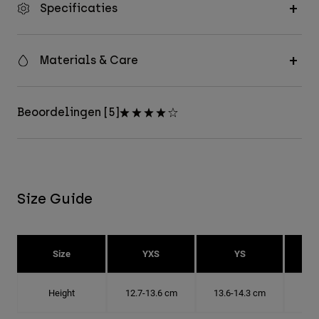
Specificaties
Materials & Care
Beoordelingen [5]
Size Guide
Size
YXS
YS
Height
12.7-13.6 cm
13.6-14.3 cm
14.