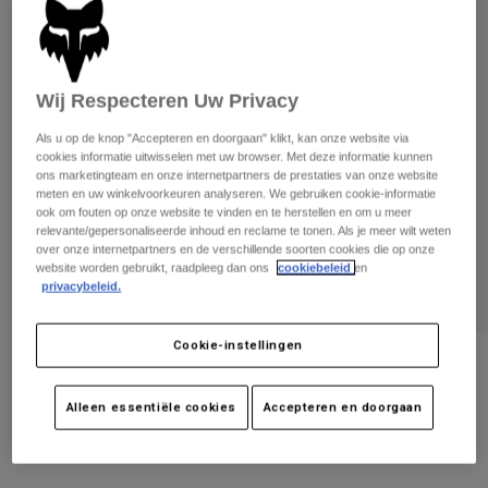
Broeken
Beschermers
Broeken
Overhemden
Broeken
Brillen
Alles bekijken
Handschoenen
Socks
Wij Respecteren Uw Privacy
Korte broeken
Alles bekijken
Jassen
Als u op de knop "Accepteren en doorgaan" klikt, kan onze website via
Jassen
Women
cookies informatie uitwisselen met uw browser. Met deze informatie kunnen
ons marketingteam en onze internetpartners de prestaties van onze website
Protections
meten en uw winkelvoorkeuren analyseren. We gebruiken cookie-informatie
T-Shirts & Tops
Handschoenen
Moto
ook om fouten op onze website te vinden en te herstellen en om u meer
relevante/gepersonaliseerde inhoud en reclame te tonen. Als je meer wilt weten
Brillen
Hoodies en truien
over onze internetpartners en de verschillende soorten cookies die op onze
Beschermingen
Helmen
website worden gebruikt, raadpleeg dan ons
cookiebeleid
en
Jassen
privacybeleid.
Sokken
Shirts
Leggings & Broeken
Brillen
Pants
Tassen & Accessoires
Shirts
Cookie-instellingen
Boots
Sokken
Beoordelingen
Alles bekijken
Spare parts
Beschermers
Tienerhanschoenen Youth Ranger
Alleen essentiële cookies
Accepteren en doorgaan
Accessoires
Gloves
Artikelnummer
31088-242-YM
Youth
Brillen
Onderdelen