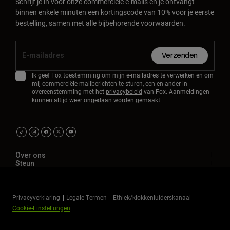
Schrijf je in voor onze commerciële e-mails en je ontvangt
binnen enkele minuten een kortingscode van 10% voor je eerste
bestelling, samen met alle bijbehorende voorwaarden.
Verzenden
Ik geef Fox toestemming om mijn e-mailadres te verwerken en om
mij commerciële mailberichten te sturen, een en ander in
overeenstemming met het
privacybeleid
van Fox. Aanmeldingen
kunnen altijd weer ongedaan worden gemaakt.
Over ons
Steun
Privacyverklaring
Legale Termen
Ethiek/klokkenluiderskanaal
Cookie-Einstellungen