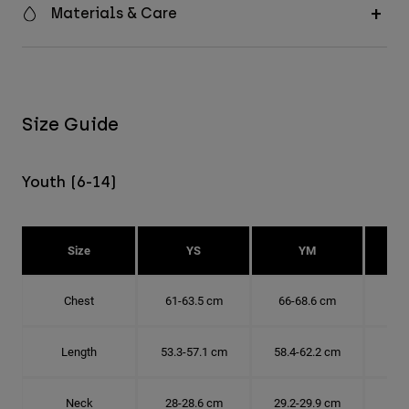
Materials & Care
Size Guide
Youth (6-14)
Size
YS
YM
Chest
61-63.5 cm
66-68.6 cm
71-
Length
53.3-57.1 cm
58.4-62.2 cm
63.
Neck
28-28.6 cm
29.2-29.9 cm
30.