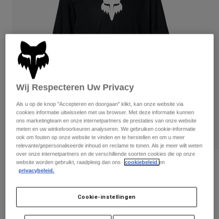
Broeken
Beschermers
Broeken
Overhemden
Broeken
Brillen
Alles bekijken
Handschoenen
Socks
Korte broeken
Alles bekijken
Jassen
Jassen
Women
Protections
Wij Respecteren Uw Privacy
T-Shirts & Tops
Handschoenen
Moto
Als u op de knop "Accepteren en doorgaan" klikt, kan onze website via
Brillen
Hoodies en truien
cookies informatie uitwisselen met uw browser. Met deze informatie kunnen
Beschermingen
Helmen
ons marketingteam en onze internetpartners de prestaties van onze website
Jassen
Sokken
meten en uw winkelvoorkeuren analyseren. We gebruiken cookie-informatie
Shirts
ook om fouten op onze website te vinden en te herstellen en om u meer
Leggings & Broeken
Brillen
relevante/gepersonaliseerde inhoud en reclame te tonen. Als je meer wilt weten
Pants
Tassen & Accessoires
Shirts
over onze internetpartners en de verschillende soorten cookies die op onze
Boots
website worden gebruikt, raadpleeg dan ons
cookiebeleid
en
Sokken
Tienershirt Youth Ranger met lange
Alles bekijken
privacybeleid.
mouw
Spare parts
Beschermers
Accessoires
Gloves
Artikelnummer
31074-001-YS
Cookie-instellingen
Youth
Brillen
Onderdelen
Price reduced from
to
€ 39,99
€ 25,99
35% OFF