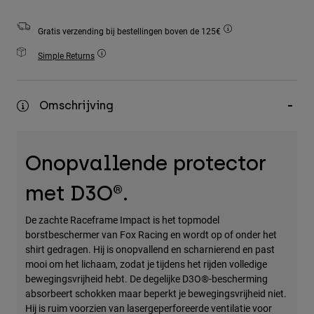
Accessories
Gratis verzending bij bestellingen boven de 125€
All Accessories
Simple Returns
Bags & Backpacks
Hats & Caps
Omschrijving
Alles bekijken
Onopvallende protector
met D3O®.
De zachte Raceframe Impact is het topmodel
borstbeschermer van Fox Racing en wordt op of onder het
shirt gedragen. Hij is onopvallend en scharnierend en past
mooi om het lichaam, zodat je tijdens het rijden volledige
bewegingsvrijheid hebt. De degelijke D3O®-bescherming
absorbeert schokken maar beperkt je bewegingsvrijheid niet.
Hij is ruim voorzien van lasergeperforeerde ventilatie voor