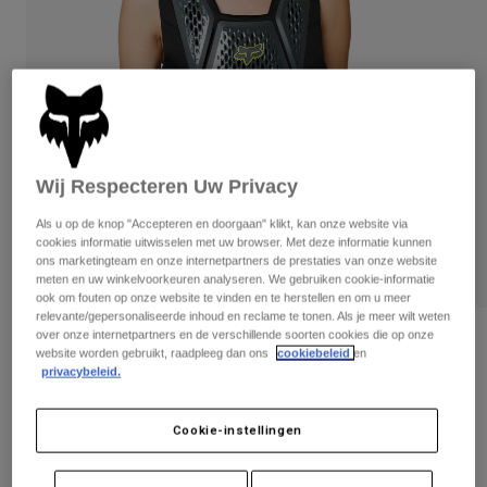
Broeken
Beschermers
Broeken
Overhemden
Broeken
Brillen
Alles bekijken
Handschoenen
Socks
Korte broeken
Alles bekijken
Jassen
Jassen
Women
Protections
Wij Respecteren Uw Privacy
T-Shirts & Tops
Handschoenen
Moto
Als u op de knop "Accepteren en doorgaan" klikt, kan onze website via
Brillen
Hoodies en truien
cookies informatie uitwisselen met uw browser. Met deze informatie kunnen
Beschermingen
Helmen
ons marketingteam en onze internetpartners de prestaties van onze website
Jassen
meten en uw winkelvoorkeuren analyseren. We gebruiken cookie-informatie
Sokken
Shirts
ook om fouten op onze website te vinden en te herstellen en om u meer
Leggings & Broeken
Brillen
relevante/gepersonaliseerde inhoud en reclame te tonen. Als je meer wilt weten
Pants
over onze internetpartners en de verschillende soorten cookies die op onze
Tassen & Accessoires
Shirts
Beoordelingen
website worden gebruikt, raadpleeg dan ons
cookiebeleid
en
Boots
Sokken
privacybeleid.
Alles bekijken
ZACHTE RUGBESCHERMER RACEFRAME
Spare parts
Beschermers
IMPACT D3O®
Accessoires
Gloves
Cookie-instellingen
Artikelnummer
26562-330-S/M
Youth
Brillen
Onderdelen