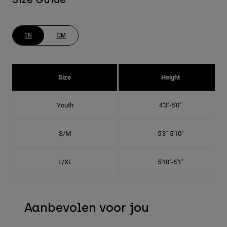
IN
CM
Size
Height
Youth
4'3"-5'0"
S/M
5'3"-5'10"
L/XL
5'10"-6'1"
Aanbevolen voor jou