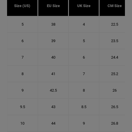
Size (US)
EU Size
UK Size
CM Size
5
38
4
22.5
6
39
5
23.5
7
40
6
24.4
8
41
7
25.2
9
42.5
8
26
9.5
43
8.5
26.5
10
44
9
26.8