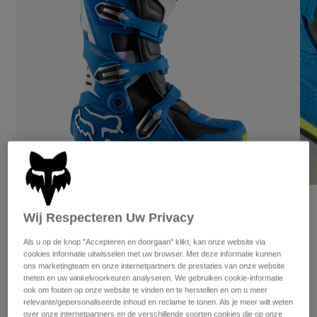
Broeken
Beschermers
Broeken
Overhemden
Broeken
Brillen
Alles bekijken
Handschoenen
Socks
Korte broeken
Alles bekijken
Jassen
Jassen
Women
Protections
T-Shirts & Tops
Handschoenen
Moto
Brillen
Hoodies en truien
Beschermingen
Helmen
Jassen
Sokken
Shirts
Leggings & Broeken
Brillen
Beoordelingen
Pants
Wij Respecteren Uw Privacy
Tassen & Accessoires
Shirts
Laarzen Motion
Boots
Sokken
Als u op de knop "Accepteren en doorgaan" klikt, kan onze website via
Alles bekijken
Spare parts
cookies informatie uitwisselen met uw browser. Met deze informatie kunnen
Beschermers
Artikelnummer
29682-026-11.5
ons marketingteam en onze internetpartners de prestaties van onze website
Accessoires
meten en uw winkelvoorkeuren analyseren. We gebruiken cookie-informatie
Gloves
ook om fouten op onze website te vinden en te herstellen en om u meer
Price reduced from
to
€ 399,99
€ 259,99
35% OFF
Youth
Brillen
relevante/gepersonaliseerde inhoud en reclame te tonen. Als je meer wilt weten
Onderdelen
over onze internetpartners en de verschillende soorten cookies die op onze