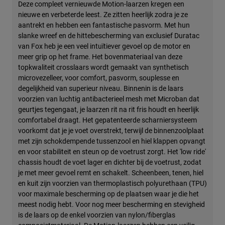
Deze compleet vernieuwde Motion-laarzen kregen een
nieuwe en verbeterde leest. Ze zitten heerlijk zodra je ze
aantrekt en hebben een fantastische pasvorm. Met hun
slanke wreef en de hittebescherming van exclusief Duratac
van Fox heb je een veel intuïtiever gevoel op de motor en
meer grip op het frame. Het bovenmateriaal van deze
topkwaliteit crosslaars wordt gemaakt van synthetisch
microvezelleer, voor comfort, pasvorm, souplesse en
degelijkheid van superieur niveau. Binnenin is de laars
voorzien van luchtig antibacterieel mesh met Microban dat
geurtjes tegengaat, je laarzen rit na rit fris houdt en heerlijk
comfortabel draagt. Het gepatenteerde scharniersysteem
voorkomt dat je je voet overstrekt, terwijl de binnenzoolplaat
met zijn schokdempende tussenzool en hiel klappen opvangt
en voor stabiliteit en steun op de voetrust zorgt. Het 'low ride'
chassis houdt de voet lager en dichter bij de voetrust, zodat
je met meer gevoel remt en schakelt. Scheenbeen, tenen, hiel
en kuit zijn voorzien van thermoplastisch polyurethaan (TPU)
voor maximale bescherming op de plaatsen waar je die het
meest nodig hebt. Voor nog meer bescherming en stevigheid
is de laars op de enkel voorzien van nylon/fiberglas